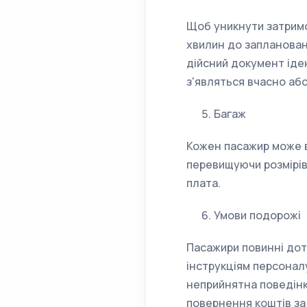
Щоб уникнути затримок
хвилин до заплановано
дійсний документ іде
з'являться вчасно аб
Багаж
Кожен пасажир може в
перевищуючи розмірів 
плата.
Умови подорожі
Пасажири повинні дот
інструкціям персонал
неприйнятна поведінка
повернення коштів за