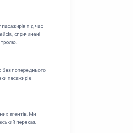
 пасажирів під час
ейсів, спричинені
нтролю.
с без попереднього
ки пасажирів і
них агентів. Ми
вський переказ.
.