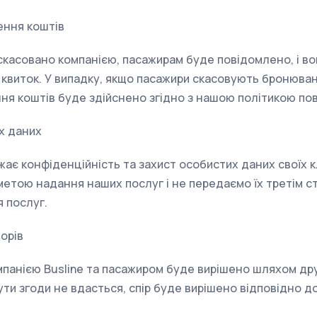
ення коштів
 скасовано компанією, пасажирам буде повідомлено, і в
 квиток. У випадку, якщо пасажири скасовують бронюва
ня коштів буде здійснено згідно з нашою політикою по
х даних
жає конфіденційність та захист особистих даних своїх к
 метою надання наших послуг і не передаємо їх третім с
 послуг.
орів
омпанією Busline та пасажиром буде вирішено шляхом дру
ути згоди не вдасться, спір буде вирішено відповідно 