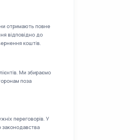
они отримають повне
ння відповідно до
вернення коштів.
лієнтів. Ми збираємо
торонам поза
жніх переговорів. У
до законодавства