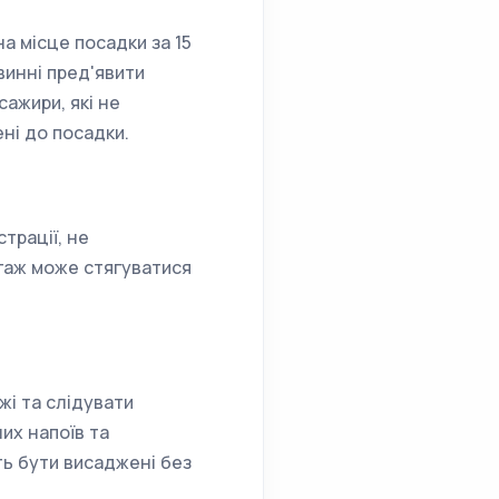
а місце посадки за 15
винні пред'явити
ажири, які не
ні до посадки.
трації, не
агаж може стягуватися
жі та слідувати
их напоїв та
ть бути висаджені без