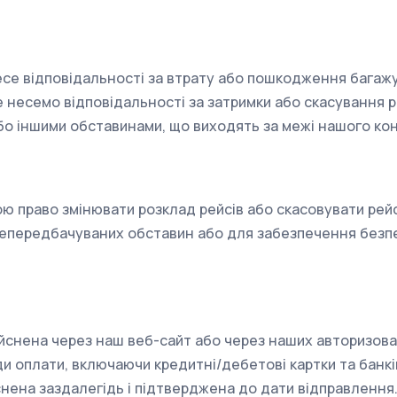
ь
есе відповідальності за втрату або пошкодження багажу
 несемо відповідальності за затримки або скасування р
о іншими обставинами, що виходять за межі нашого ко
ю право змінювати розклад рейсів або скасовувати рей
непередбачуваних обставин або для забезпечення безпе
йснена через наш веб-сайт або через наших авторизова
ди оплати, включаючи кредитні/дебетові картки та банкі
снена заздалегідь і підтверджена до дати відправлення