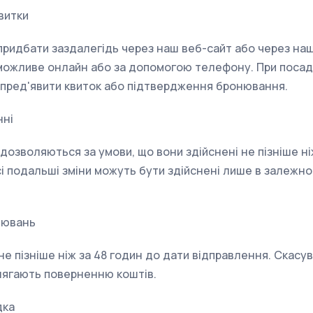
витки
 придбати заздалегідь через наш веб-сайт або через на
можливе онлайн або за допомогою телефону. При посад
 пред'явити квиток або підтвердження бронювання.
нні
озволяються за умови, що вони здійснені не пізніше ні
і подальші зміни можуть бути здійснені лише в залежнос
нювань
 пізніше ніж за 48 годин до дати відправлення. Скасува
длягають поверненню коштів.
дка