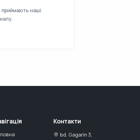
и приймають наші
налу.
авігація
Контакти
ловна
bd. Gagarin 3,