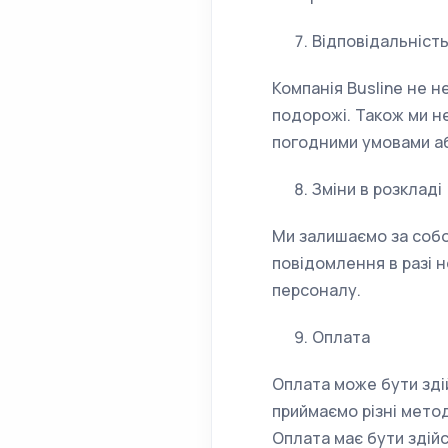
Відповідальніст
Компанія Busline не н
подорожі. Також ми не
погодними умовами аб
Зміни в розкладі
Ми залишаємо за собо
повідомлення в разі 
персоналу.
Оплата
Оплата може бути зді
приймаємо різні мето
Оплата має бути здій