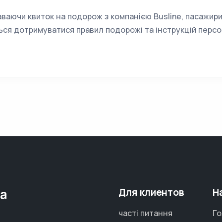
ваючи квиток на подорож з компанією Busline, пасажир
ься дотримуватися правил подорожі та інструкцій персо
та
Для клиентов
Н
часті питання
Го