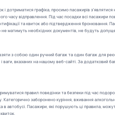
 і дотриматися графіка, просимо пасажирів з'являтися н
го часу відправлення. Під час посадки всі пасажири по
нтифікації та квиток або підтвердження бронювання. Пас
о не матимуть необхідних документів, не будуть допуще
зяти з собою один ручний багаж та один багаж для реєс
і ваги, вказаних на нашому веб-сайті. За додатковий б
римуватися правил поведінки та безпеки під час подоро
у. Категорично заборонено куріння, вживання алкогольн
 в автобусі. Пасажири, які порушують ці правила, можу
 квиток.