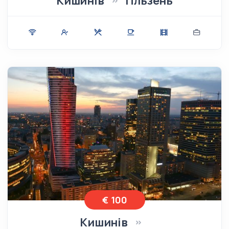
Кишинів
Пльзень
€ 100
Кишинів