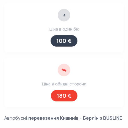
Ціна в один бік
100 €
Ціна в обидві сторони
180 €
Автобусні
перевезення
Кишинів
-
Берлін
з
BUSLINE