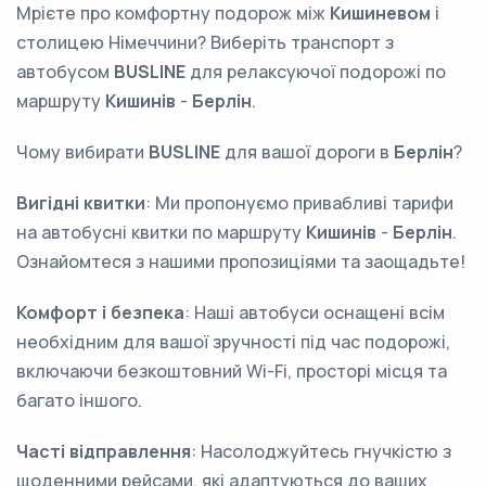
Мрієте про комфортну подорож між
Кишиневом
і
столицею Німеччини? Виберіть транспорт з
автобусом
BUSLINE
для релаксуючої подорожі по
маршруту
Кишинів
-
Берлін
.
Чому вибирати
BUSLINE
для вашої дороги в
Берлін
?
Вигідні квитки
: Ми пропонуємо привабливі тарифи
на автобусні квитки по маршруту
Кишинів
-
Берлін
.
Ознайомтеся з нашими пропозиціями та заощадьте!
Комфорт і безпека
: Наші автобуси оснащені всім
необхідним для вашої зручності під час подорожі,
включаючи безкоштовний Wi-Fi, просторі місця та
багато іншого.
Часті відправлення
: Насолоджуйтесь гнучкістю з
щоденними рейсами, які адаптуються до ваших