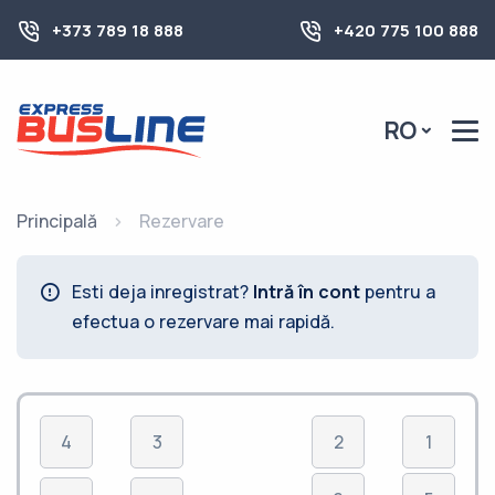
+373 789 18 888
+420 775 100 888
RO
Principală
Rezervare
Esti deja inregistrat?
Intră în cont
pentru a
efectua o rezervare mai rapidă.
4
3
2
1