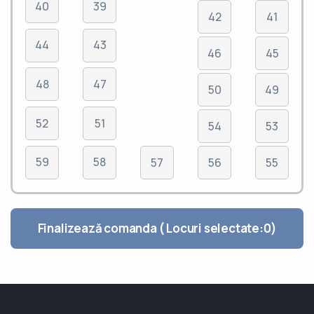
40
39
42
41
44
43
46
45
48
47
50
49
52
51
54
53
59
58
57
56
55
Finalizează comanda ( Locuri selectate:
0
)