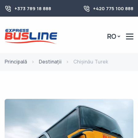
+373 789 18 888
+420 775 100 888
RO
Principală
Destinații
Chișinău Turek