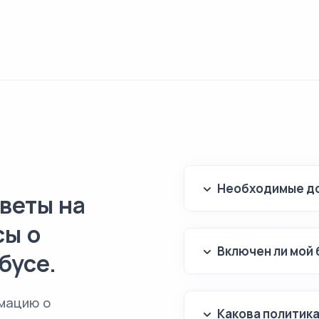
Необходимые до
веты на
сы о
Включен ли мой 
бусе.
мацию о
Какова политик