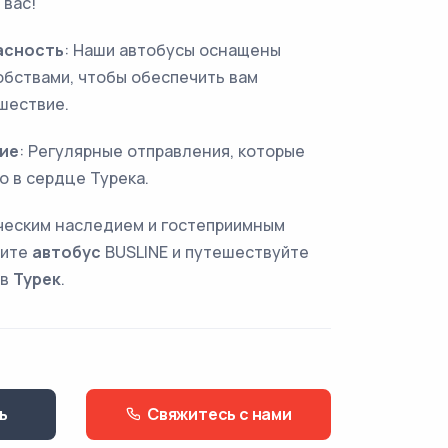
 вас!
асность
: Наши автобусы оснащены
бствами, чтобы обеспечить вам
шествие.
ие
: Регулярные отправления, которые
о в сердце Турека.
ическим наследием и гостеприимным
рите
автобус
BUSLINE и путешествуйте
в
Турек
.
ь
Свяжитесь с нами