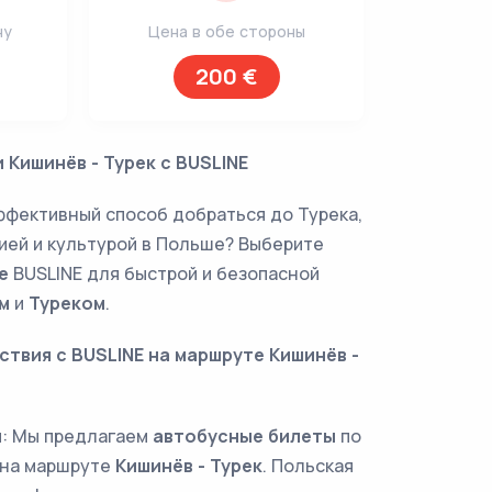
ну
Цена в обе стороны
200 €
 Кишинёв - Турек с BUSLINE
фективный способ добраться до Турека,
рией и культурой в Польше? Выберите
е
BUSLINE для быстрой и безопасной
м
и
Туреком
.
твия с BUSLINE на маршруте Кишинёв -
ы
: Мы предлагаем
автобусные билеты
по
 на маршруте
Кишинёв - Турек
. Польская