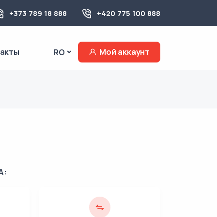
+373 789 18 888
+420 775 100 888
такты
Мой аккаунт
RO
А: