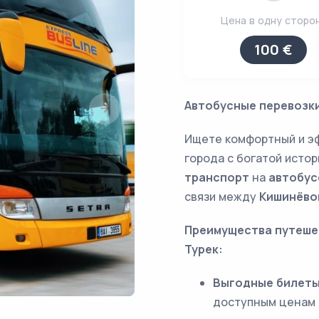
Цена в одну сторо
100 €
Автобусные перевозки
Ищете комфортный и эф
города с богатой исто
транспорт
на
автобус
связи между
Кишинёво
Преимущества путешес
Турек:
Выгодные билет
доступным ценам