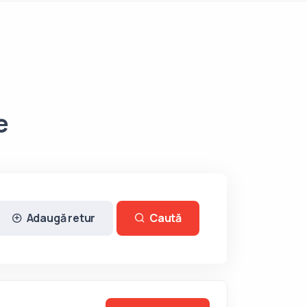
e
Adaugă retur
Caută