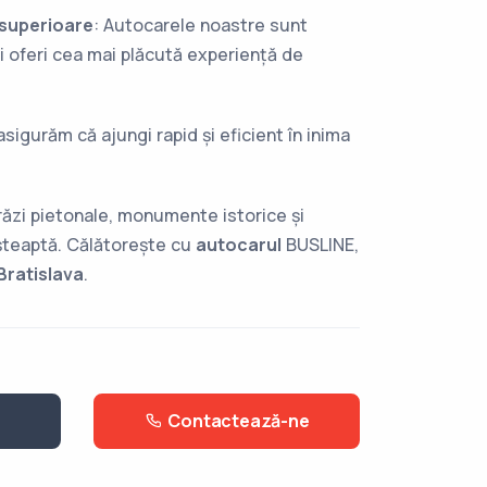
 superioare
: Autocarele noastre sunt
i oferi cea mai plăcută experiență de
asigurăm că ajungi rapid și eficient în inima
trăzi pietonale, monumente istorice și
șteaptă. Călătorește cu
autocarul
BUSLINE,
Bratislava
.
Contactează-ne