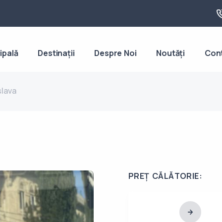
ipală
Destinații
Despre Noi
Noutăți
Con
slava
PREȚ CĂLĂTORIE: