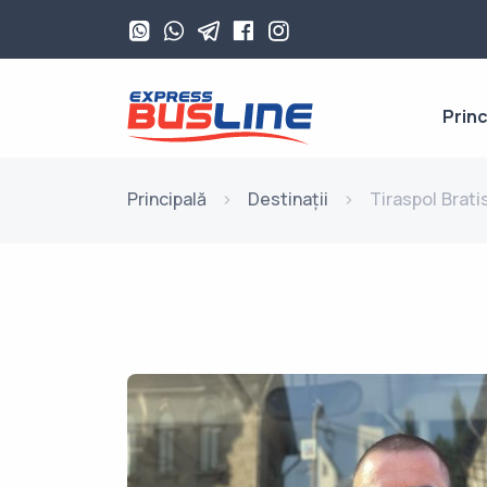
Princ
Principală
Destinații
Tiraspol Brati