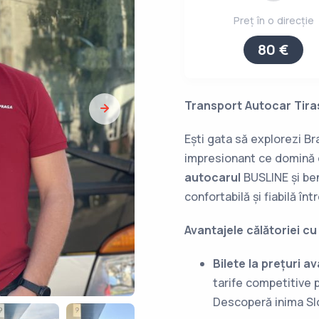
Preț în o direcție
80 €
Transport Autocar Tiras
Ești gata să explorezi Bra
impresionant ce domină
autocarul
BUSLINE și ben
confortabilă și fiabilă înt
Avantajele călătoriei cu
Bilete la prețuri a
tarife competitive 
Descoperă inima Slo