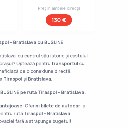
Preț în ambele direcții
130 €
pol - Bratislava cu BUSLINE
tislava, cu centrul său istoric și castelul
 orașul? Optează pentru
transportul
cu
eficiază de o conexiune directă,
re
Tiraspol
și
Bratislava
.
 BUSLINE pe ruta Tiraspol - Bratislava:
vantajoase
: Oferim
bilete de autocar
la
pentru ruta
Tiraspol - Bratislava
.
vaciei fără a străpunge bugetul!