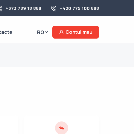
+373 789 18 888
+420 775 100 888
tacte
Contul meu
RO