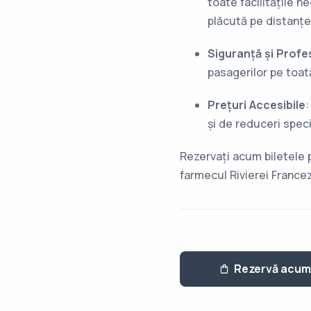
toate facilitățile n
plăcută pe distanțe
Siguranță și Profe
pasagerilor pe toa
Prețuri Accesibile
:
și de reduceri speci
Rezervați acum biletele
farmecul Rivierei France
Rezervă acum