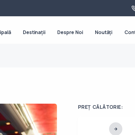
ipală
Destinații
Despre Noi
Noutăți
Con
PREȚ CĂLĂTORIE: