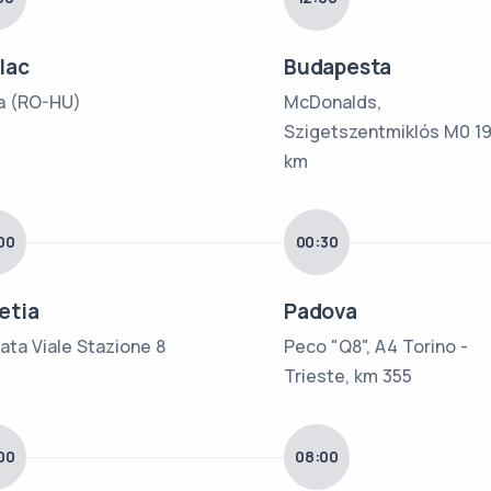
lac
Budapesta
a (RO-HU)
McDonalds,
Szigetszentmiklós M0 1
km
00
00:30
etia
Padova
ata Viale Stazione 8
Peco "Q8", A4 Torino -
Trieste, km 355
00
08:00