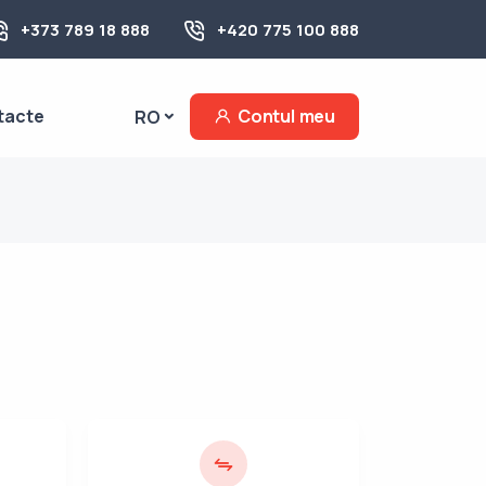
+373 789 18 888
+420 775 100 888
tacte
Contul meu
RO