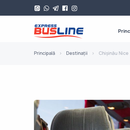
Princ
Principală
Destinații
Chișinău Nice