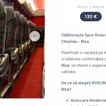
Preț în o direcție
130 €
Călătorește Spre Rivie
Chișinău - Nisa
Planificați o vacanță pe
o călătorie confortabilă 
Nisa
, vă oferim o experie
calitate.
De ce să alegeți BUSLINE
Nisa?
Autocare Modern