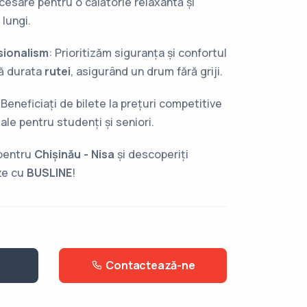
ecesare pentru o călătorie relaxantă și
 lungi.
sionalism
: Prioritizăm siguranța și confortul
tă durata
rutei
, asigurând un drum fără griji.
 Beneficiați de bilete la prețuri competitive
ale pentru studenți și seniori.
 pentru
Chișinău - Nisa
și descoperiți
ze cu
BUSLINE
!
Contactează-ne