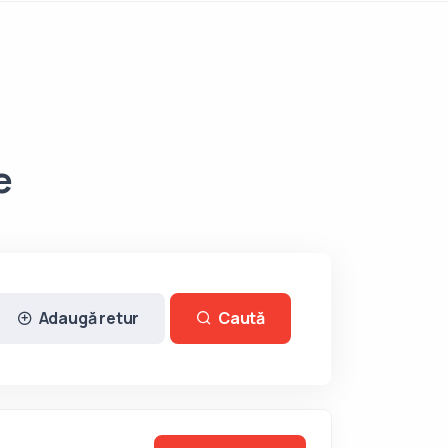
e
Adaugă retur
Caută