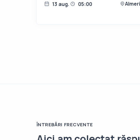
Almer
13 aug.
05:00
ÎNTREBĂRI FRECVENTE
Aici am colectat răsp