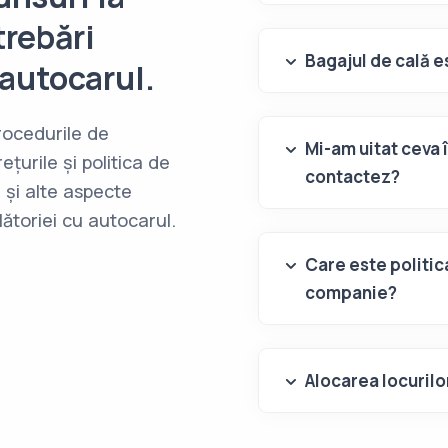
trebări
Bagajul de cală es
 autocarul.
procedurile de
Mi-am uitat ceva 
ețurile și politica de
contactez?
e și alte aspecte
lătoriei cu autocarul.
Care este politic
companie?
Alocarea locurilo