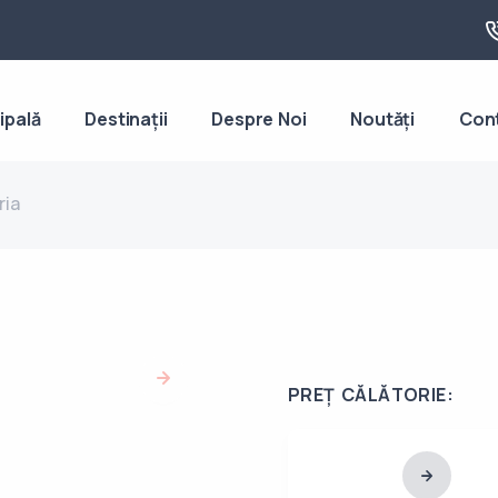
ipală
Destinații
Despre Noi
Noutăți
Con
ria
PREȚ CĂLĂTORIE: