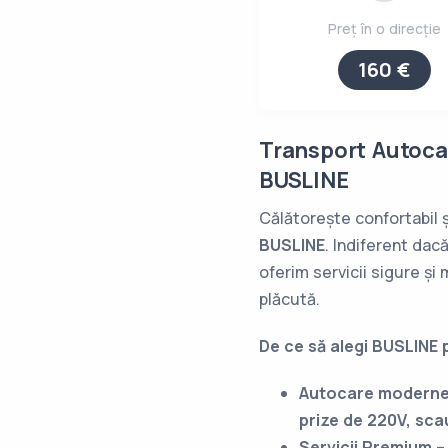
Preț în o direcție
160 €
Transport Autoca
BUSLINE
Călătorește confortabil ș
BUSLINE
. Indiferent dac
oferim servicii sigure ș
plăcută.
De ce să alegi BUSLINE 
Autocare moderne 
prize de 220V, sca
Servicii Premium
– 