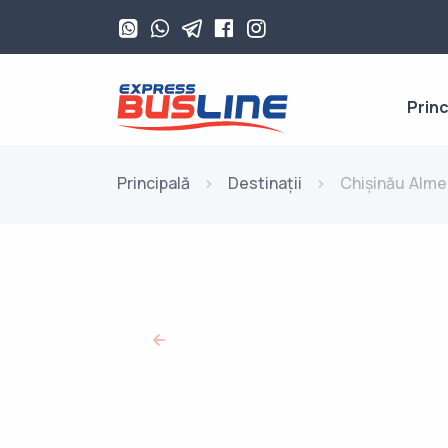
Princ
Principală
Destinații
Chișinău Alme