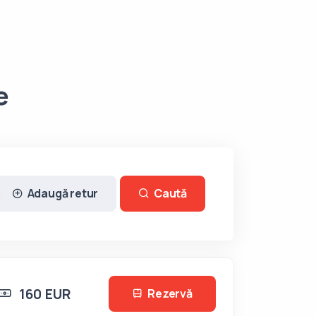
e
Adaugă retur
Caută
160 EUR
Rezervă