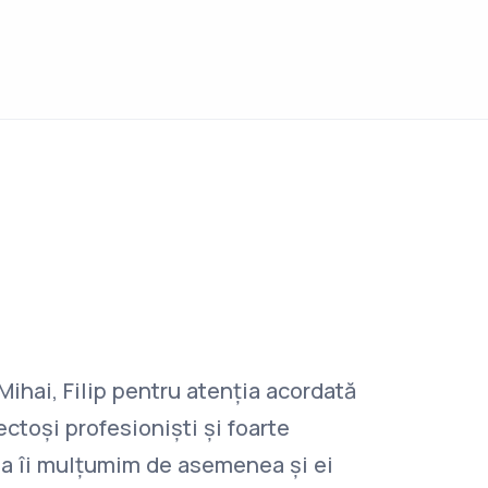
Mihai, Filip pentru atenția acordată
“Recoman
ctoși profesioniști și foarte
sunt la u
ga îi mulțumim de asemenea și ei
clienții 