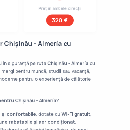
Preț în ambele direcții
320 €
r Chișinău - Almería cu
i în siguranță pe ruta
Chișinău - Almería
cu
ă mergi pentru muncă, studii sau vacanță,
i moderne pentru o experiență de călătorie
pentru Chișinău - Almería?
și confortabile
, dotate cu
Wi-Fi gratuit,
une rabatabile și aer condiționat
.
Pe durata călătoriei beneficiezi de
ceai,