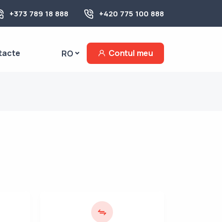
+373 789 18 888
+420 775 100 888
tacte
Contul meu
RO