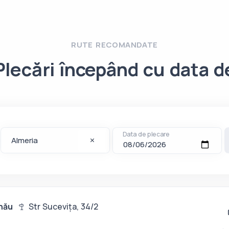
RUTE RECOMANDATE
Plecări începând cu data d
Data de plecare
nău
Str Sucevița, 34/2