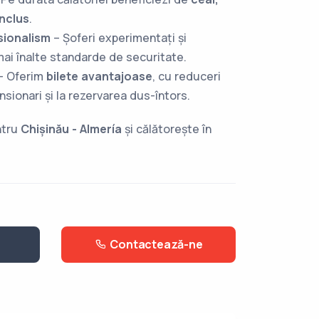
inclus
.
sionalism
– Șoferi experimentați și
ai înalte standarde de securitate.
– Oferim
bilete avantajoase
, cu reduceri
sionari și la rezervarea dus-întors.
ntru
Chișinău - Almería
și călătorește în
Contactează-ne