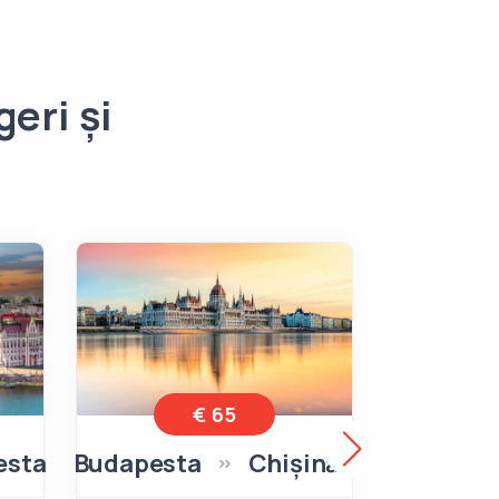
eri și
€ 65
esta
Budapesta
Chișinău