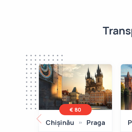
Trans
€ 80
Chișinău
Praga
P