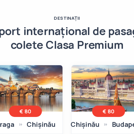
DESTINAȚII
port internațional de pasag
colete Clasa Premium
€ 80
€ 80
raga
Chișinău
Chișinău
Budap