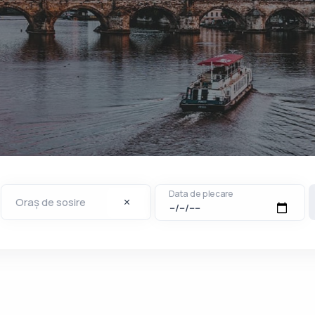
ență: Rezervă-ți Acum Biletul de Autoca
Data de plecare