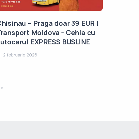
hisinau – Praga doar 39 EUR |
ransport Moldova - Cehia cu
utocarul EXPRESS BUSLINE
2 februarie 2026
Descope
acasă î
zilnice,
cu Busl
27 noiem