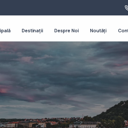
ipală
Destinații
Despre Noi
Noutăți
Con
tocar Chisinau - 
ria Ideală spre U