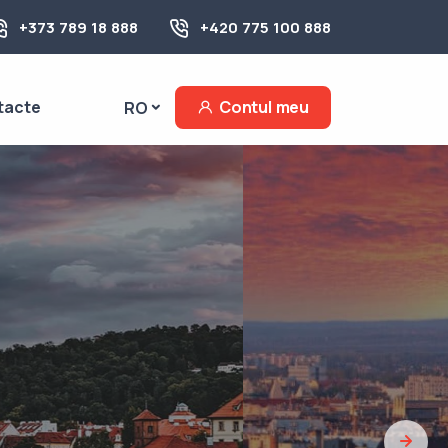
+373 789 18 888
+420 775 100 888
tacte
Contul meu
RO
Budapesta:
ngaria!