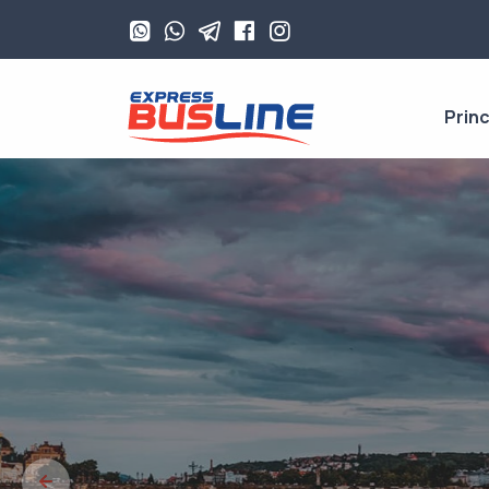
Princ
Bilete Au
Călăto