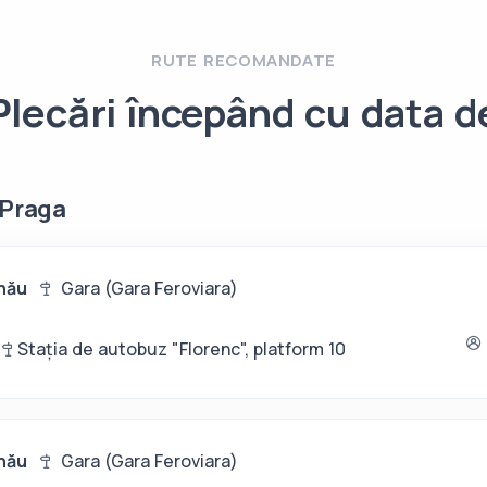
RUTE RECOMANDATE
Plecări începând cu data d
 Praga
nău
Gara (Gara Feroviara)
a
Stația de autobuz "Florenc", platform 10
nău
Gara (Gara Feroviara)