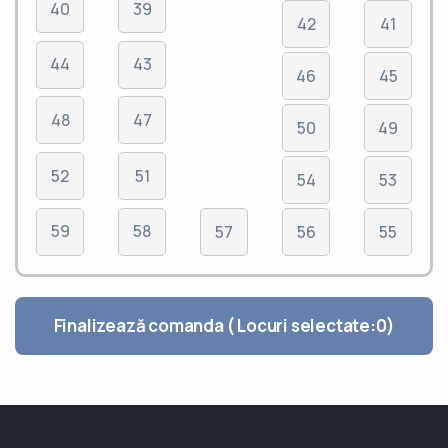
40
39
42
41
44
43
46
45
48
47
50
49
52
51
54
53
59
58
57
56
55
Finalizează comanda ( Locuri selectate:
0
)