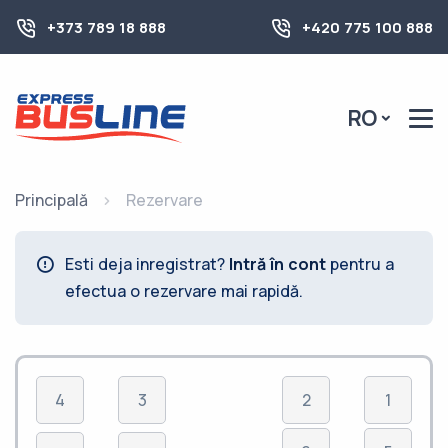
+373 789 18 888
+420 775 100 888
RO
Principală
Rezervare
Esti deja inregistrat?
Intră în cont
pentru a
efectua o rezervare mai rapidă.
4
3
2
1