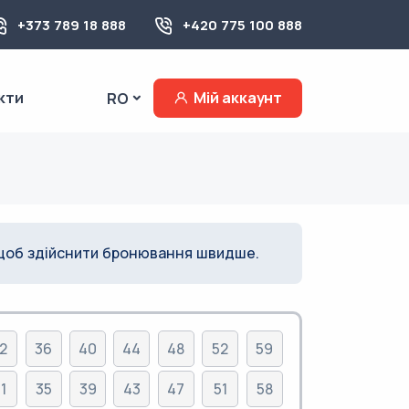
+373 789 18 888
+420 775 100 888
кти
Мій аккаунт
RO
об здійснити бронювання швидше.
2
36
40
44
48
52
59
1
35
39
43
47
51
58