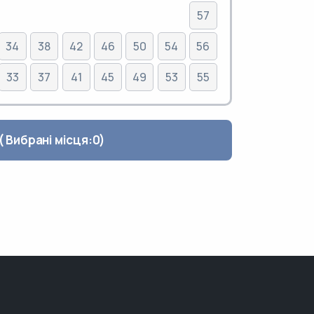
57
34
38
42
46
50
54
56
33
37
41
45
49
53
55
Завершити замовлення ( Вибрані місця:
0
)