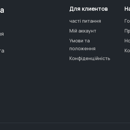
та
Для клиентов
Н
часті питання
Го
Мій аккаунт
Пр
ня
Умови та
Н
положення
та
Ко
Конфіденційність