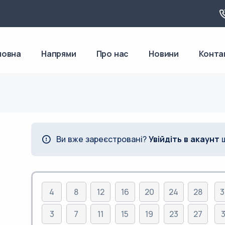
ловна
Напрями
Про нас
Новини
Конта
Ви вже зареєстровані?
Увійдіть в акаунт
щ
4
8
12
16
20
24
28
3
3
7
11
15
19
23
27
3