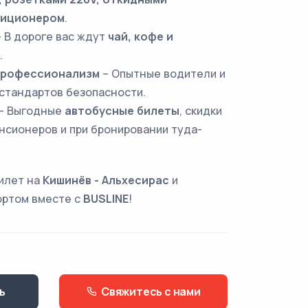
диционером
.
 В дороге вас ждут
чай, кофе и
.
профессионализм
– Опытные водители и
стандартов безопасности.
– Выгодные
автобусные билеты
, скидки
нсионеров и при бронировании туда-
илет на
Кишинёв - Альхесирас
и
ортом вместе с
BUSLINE
!
ь
Свяжитесь с нами