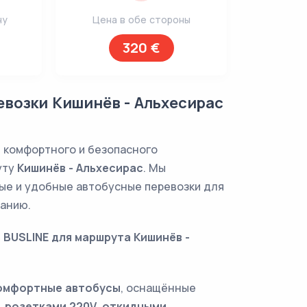
ну
Цена в обе стороны
320 €
возки Кишинёв - Альхесирас
 комфортного и безопасного
уту
Кишинёв - Альхесирас
. Мы
ые и удобные автобусные перевозки для
панию.
 BUSLINE для маршрута Кишинёв -
омфортные автобусы
, оснащённые
, розетками 220V, откидными