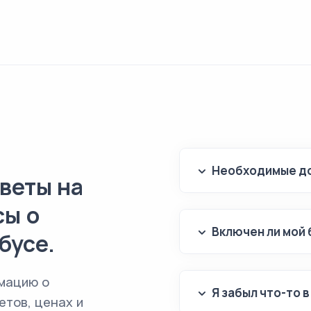
Необходимые до
веты на
сы о
Включен ли мой 
бусе.
мацию о
Я забыл что-то 
етов, ценах и