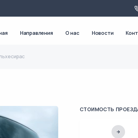
ная
Направления
О нас
Новости
Кон
льхесирас
СТОИМОСТЬ ПРОЕЗД