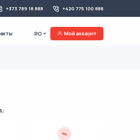
+373 789 18 888
+420 775 100 888
такты
Мой аккаунт
RO
А: