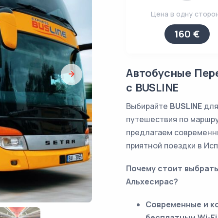
Цена в одну сторо
160 €
Автобусные Пере
с BUSLINE
Выбирайте
BUSLINE
для
путешествия по маршр
предлагаем современн
приятной поездки в Ис
Почему стоит выбрать
Альхесирас?
Современные и к
бесплатным Wi-Fi