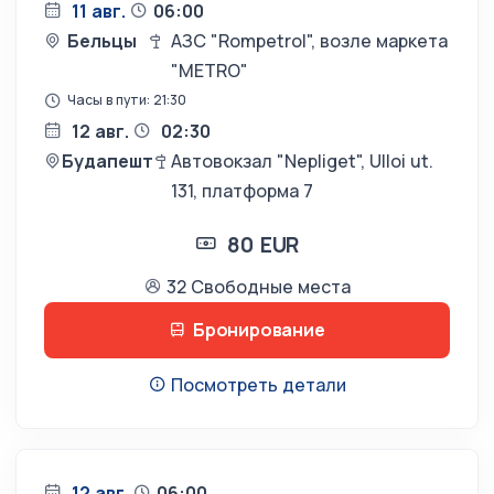
11 авг.
06:00
Бельцы
АЗС "Rompetrol", возле маркета
"METRO"
Часы в пути: 21:30
12 авг.
02:30
Будапешт
Автовокзал "Nepliget", Ulloi ut.
131, платформа 7
80 EUR
32 Свободные места
Бронирование
Посмотреть детали
12 авг.
06:00