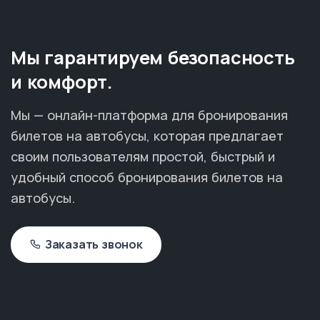
Мы гарантируем безопасность
и комфорт.
Мы — онлайн-платформа для бронирования
билетов на автобусы, которая предлагает
своим пользователям простой, быстрый и
удобный способ бронирования билетов на
автобусы.
Заказать звонок