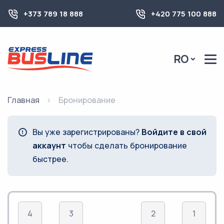
+373 789 18 888
+420 775 100 888
RO
Главная
Бронирование
Вы уже зарегистрированы?
Войдите в свой
аккаунт
чтобы сделать бронирование
быстрее.
4
3
2
1