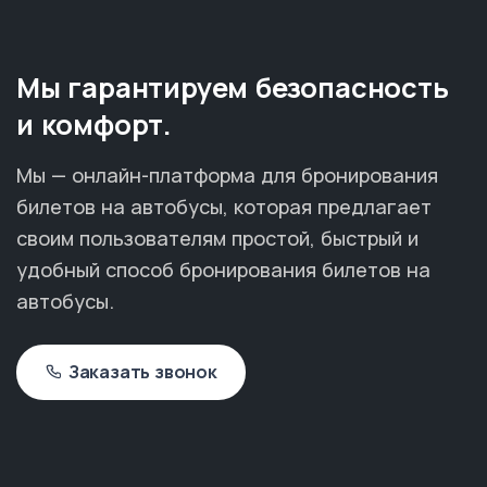
Мы гарантируем безопасность
и комфорт.
Мы — онлайн-платформа для бронирования
билетов на автобусы, которая предлагает
своим пользователям простой, быстрый и
удобный способ бронирования билетов на
автобусы.
Заказать звонок