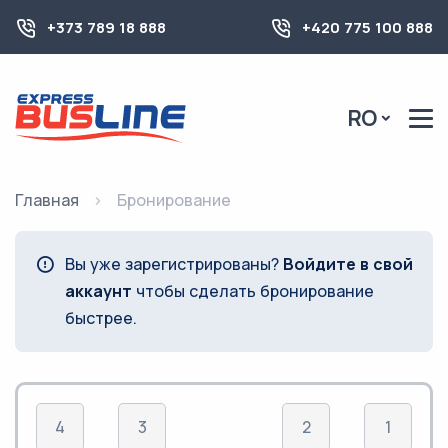
+373 789 18 888
+420 775 100 888
RO
Главная
Бронирование
Вы уже зарегистрированы?
Войдите в свой
аккаунт
чтобы сделать бронирование
быстрее.
4
3
2
1