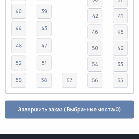
40
39
42
41
44
43
46
45
48
47
50
49
52
51
54
53
59
58
57
56
55
Завершить заказ ( Выбранные места:
0
)