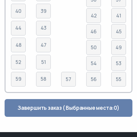
40
39
42
41
44
43
46
45
48
47
50
49
52
51
54
53
59
58
57
56
55
Завершить заказ ( Выбранные места:
0
)