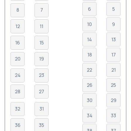
6
5
8
7
10
9
12
11
14
13
16
15
18
17
20
19
22
21
24
23
26
25
28
27
30
29
32
31
34
33
36
35
38
37