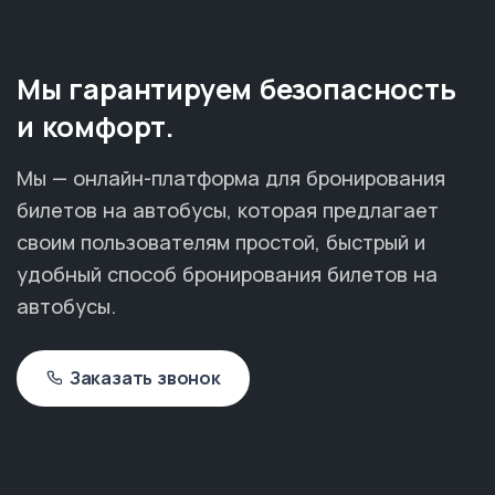
Мы гарантируем безопасность
и комфорт.
Мы — онлайн-платформа для бронирования
билетов на автобусы, которая предлагает
своим пользователям простой, быстрый и
удобный способ бронирования билетов на
автобусы.
Заказать звонок