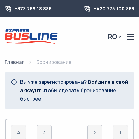
+373 789 18 888
+420 775 100 888
RO
Главная
Бронирование
Вы уже зарегистрированы?
Войдите в свой
аккаунт
чтобы сделать бронирование
быстрее.
4
3
2
1