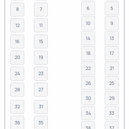
6
5
8
7
10
9
12
11
14
13
16
15
18
17
20
19
22
21
24
23
26
25
28
27
30
29
32
31
34
33
36
35
38
37