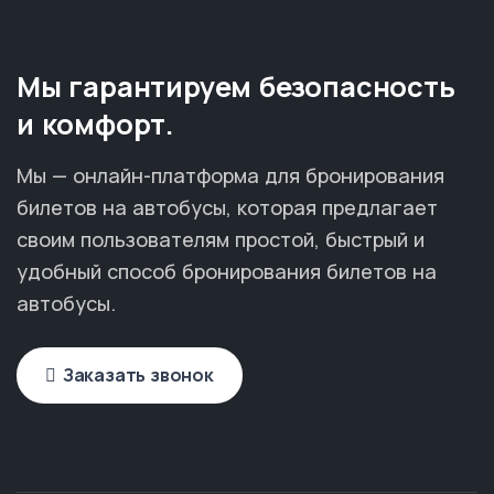
Мы гарантируем безопасность
и комфорт.
Мы — онлайн-платформа для бронирования
билетов на автобусы, которая предлагает
своим пользователям простой, быстрый и
удобный способ бронирования билетов на
автобусы.
Заказать звонок