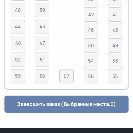
40
39
42
41
44
43
46
45
48
47
50
49
52
51
54
53
59
58
57
56
55
Завершить заказ ( Выбранные места:
0
)