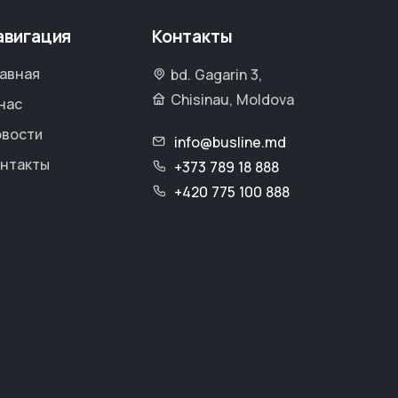
авигация
Контакты
авная
bd. Gagarin 3,
Chisinau, Moldova
нас
овости
info@busline.md
нтакты
+373 789 18 888
+420 775 100 888