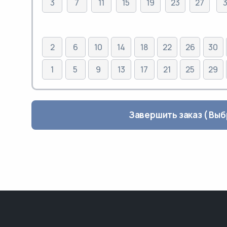
3
7
11
15
19
23
27
3
2
6
10
14
18
22
26
30
1
5
9
13
17
21
25
29
Завершить