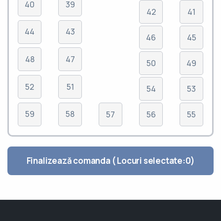
40
39
42
41
44
43
46
45
48
47
50
49
52
51
54
53
59
58
57
56
55
Finalizează comanda ( Locuri selectate:
0
)