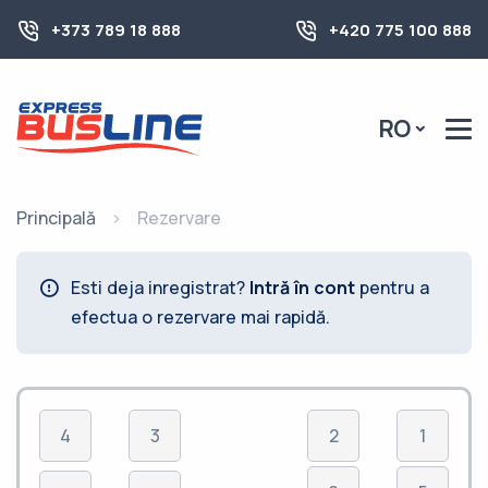
+373 789 18 888
+420 775 100 888
RO
Principală
Rezervare
Esti deja inregistrat?
Intră în cont
pentru a
efectua o rezervare mai rapidă.
4
3
2
1