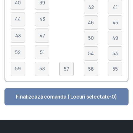
40
39
42
41
44
43
46
45
48
47
50
49
52
51
54
53
59
58
57
56
55
Finalizează comanda ( Locuri selectate:
0
)