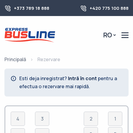
+373 789 18 888
+420 775 100 888
RO
Principală
Rezervare
Esti deja inregistrat?
Intră în cont
pentru a
efectua o rezervare mai rapidă.
4
3
2
1