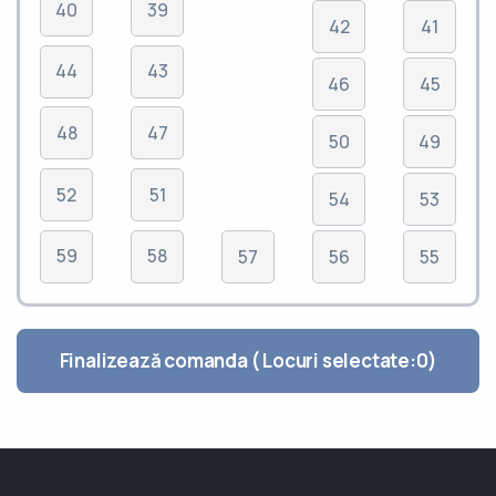
40
39
42
41
44
43
46
45
48
47
50
49
52
51
54
53
59
58
57
56
55
Finalizează comanda ( Locuri selectate:
0
)