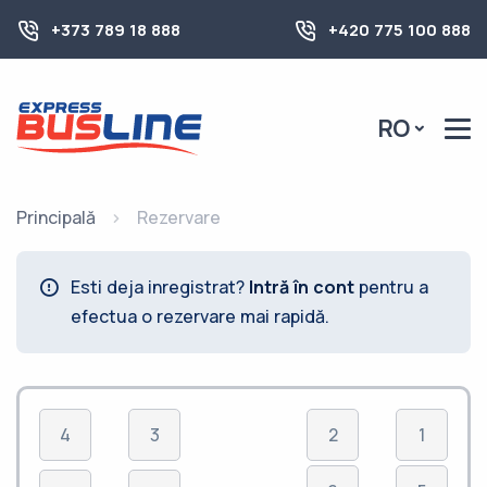
+373 789 18 888
+420 775 100 888
RO
Principală
Rezervare
Esti deja inregistrat?
Intră în cont
pentru a
efectua o rezervare mai rapidă.
4
3
2
1