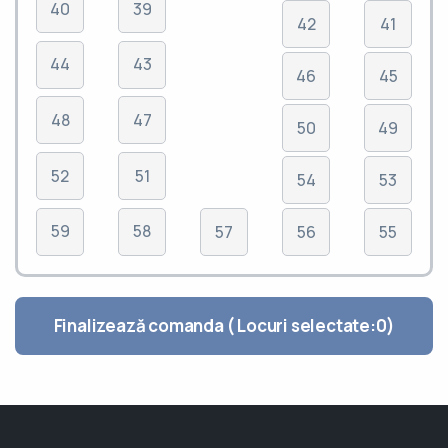
40
39
42
41
44
43
46
45
48
47
50
49
52
51
54
53
59
58
57
56
55
Finalizează comanda ( Locuri selectate:
0
)