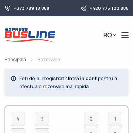
+373 789 18 888
+420 775 100 888
RO
Principală
Rezervare
Esti deja inregistrat?
Intră în cont
pentru a
efectua o rezervare mai rapidă.
4
3
2
1