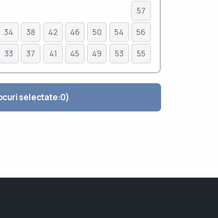
57
34
38
42
46
50
54
56
33
37
41
45
49
53
55
zează comanda ( Locuri selectate:
0
)