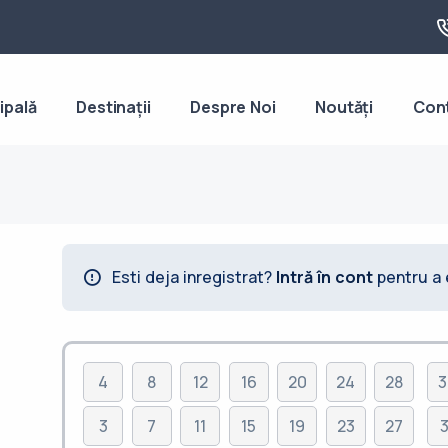
ipală
Destinații
Despre Noi
Noutăți
Con
Esti deja inregistrat?
Intră în cont
pentru a 
4
8
12
16
20
24
28
3
3
7
11
15
19
23
27
3