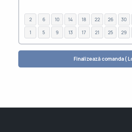
2
6
10
14
18
22
26
30
1
5
9
13
17
21
25
29
Finali