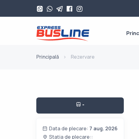
Princ
Principală
Rezervare
-
Data de plecare:
7 aug. 2026
Stația de plecare::